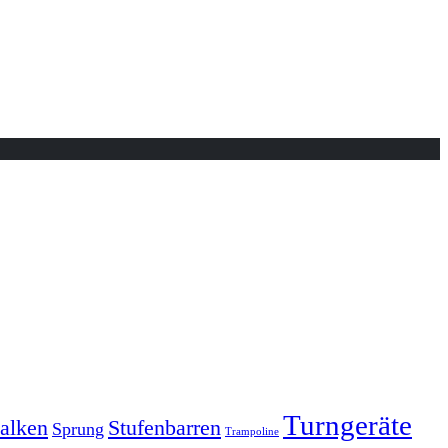
Turngeräte
Stufenbarren
alken
Sprung
Trampoline