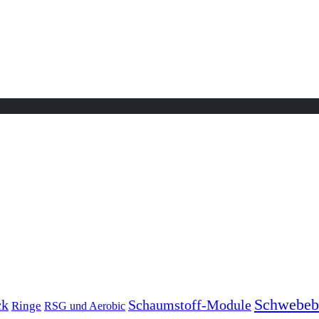
Schwebeb
ck
Schaumstoff-Module
Ringe
RSG und Aerobic