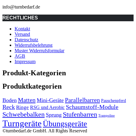
info@turnbedarf.de
RECHTLICHES
Kontakt
Versand
Datenschutz
Widerrufsbelehrung
Muster Widerrufsformular
AGB
Impressum
Produkt-Kategorien
Produktkategorien
Matten
Parallelbarren
Boden
Mini-Geräte
Pauschenpferd
Reck
Schaumstoff-Module
Ringe
RSG und Aerobic
Stufenbarren
Schwebebalken
Sprung
Trampoline
Turngeräte
Übungsgeräte
©turnbedarf.de GmbH. All Rights Reserved