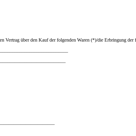
en Vertrag über den Kauf der folgenden Waren (*)/die Erbringung der f
____________________________
___________________________
r): ________________________