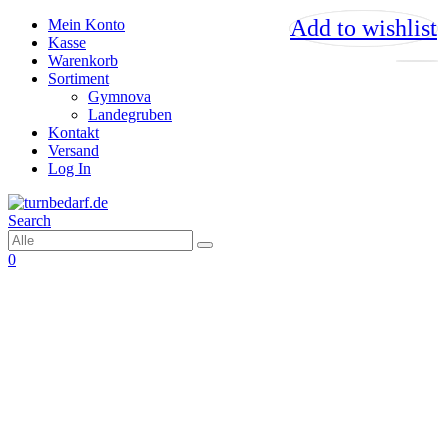
Add to wishlist
Add to wishlist
Add to wishlist
Add to wishlist
Mein Konto
Kasse
Warenkorb
Sortiment
Gymnova
Landegruben
Kontakt
Versand
Log In
Search
0