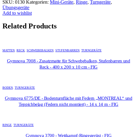
SKU:
0130
Kategorien:
Mini-Geräte
,
Ringe
,
Turngeräte
,
Übungsgeräte
Add to wishlist
Related Products
MATTEN
,
RECK
,
SCHWEBEBALKEN
,
STUFENBARREN
,
TURNGERÄTE
Gymnova 7008 - Zusatzmatte für Schwebebalken, Stufenbarren und
Reck - 400 x 200 x 10 cm - FIG
BODEN
,
TURNGERÄTE
Gymnova 6775/DE - Bodenturnfläche mit Federn „MONTREAL“ und
Teppichbelag (Federn nicht montiert) - 14 x 14 m - FIG
RINGE
,
TURNGERÄTE
Gymnova 3700 - Wettkampf-Ringegerüst - FIG