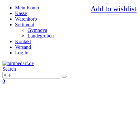
Add to wishlist
Add to wishlist
Add to wishlist
Add to wishlist
Mein Konto
Kasse
Warenkorb
Sortiment
Gymnova
Landegruben
Kontakt
Versand
Log In
Search
0