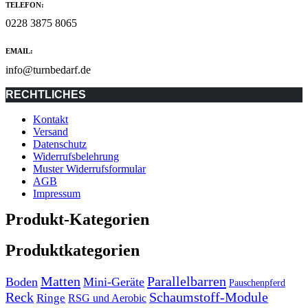
TELEFON:
0228 3875 8065
EMAIL:
info@turnbedarf.de
RECHTLICHES
Kontakt
Versand
Datenschutz
Widerrufsbelehrung
Muster Widerrufsformular
AGB
Impressum
Produkt-Kategorien
Produktkategorien
Matten
Parallelbarren
Boden
Mini-Geräte
Pauschenpferd
Reck
Schaumstoff-Module
Ringe
RSG und Aerobic