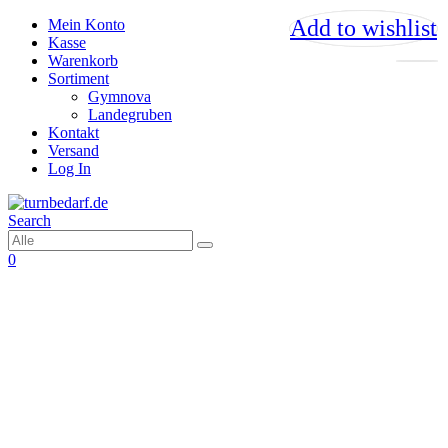
Add to wishlist
Add to wishlist
Add to wishlist
Add to wishlist
Mein Konto
Kasse
Warenkorb
Sortiment
Gymnova
Landegruben
Kontakt
Versand
Log In
Search
0